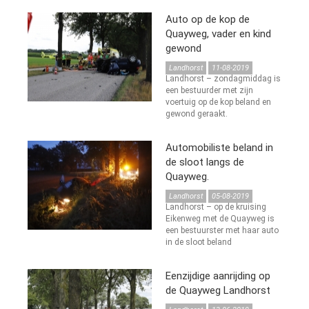
Auto op de kop de
Quayweg, vader en kind
gewond
Landhorst
11-08-2019
Landhorst – zondagmiddag is
een bestuurder met zijn
voertuig op de kop beland en
gewond geraakt.
Automobiliste beland in
de sloot langs de
Quayweg.
Landhorst
05-08-2019
Landhorst – op de kruising
Eikenweg met de Quayweg is
een bestuurster met haar auto
in de sloot beland
Eenzijdige aanrijding op
de Quayweg Landhorst