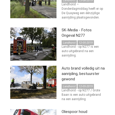
Landhorst
13-06-2019
Landhorst –
Donderdagmiddag heeft er op
De Quayweg een éénzijdige
aanrijding plaatsgevonden.
SK-Media - Fotos
Ongeval N277
Landhorst
12-05-2019
Landhorst - op N277 is een
auto uitgebrand na een
aanrijding.
Auto brand volledig uit na
aanrijding, bestuurster
gewond
Landhorst
12-05-2019
Landhorst - op N277 / Grote
Baan is een auto uitgebrand
na een aanrijding
Oliespoor houd