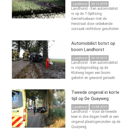
Landhorst
30-12-2019
Landhorst - Een automobilist
is op de T-Splitsing
Gemertsebaan met de
Heistraat door onbekende
oorzaak rechtdoor geschoten
Automobilist botst op
boom Landhorst
Landhorst
04-10-2019
Landhorst - Een automobilist
is vrijdagmiddag op de
Klotweg tegen een boom
gebotst en gewond geraakt.
Tweede ongeval in korte
tijd op De Quayweg
Landhorst
13-08-2019
Landhorst – Voor de tweede
keer in drie dagen heeft er een
ongeval plaatsgevonden op de
Quayweg.