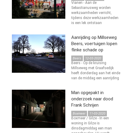
Vianen - Aan de
Sebastianusweg worden
werkzaamheden verricht,
tijdens deze werkzaamheden
is een lek ontstaan
Aanrijding op Millseweg
Beers, voertuigen lopen
flinke schade op
Beers
12-03-2020
Beers - Op de kruising
Millseweg met Graafsedijk
heeft donderdag aan het einde
van de middag een aanrijding
Man opgepakt in
onderzoek naar dood
Frank Schrijen
Boxmeer
11-03-2020
Boxmeer / Gilze - In een
woning in Gilze is
dinsdagmiddag een man