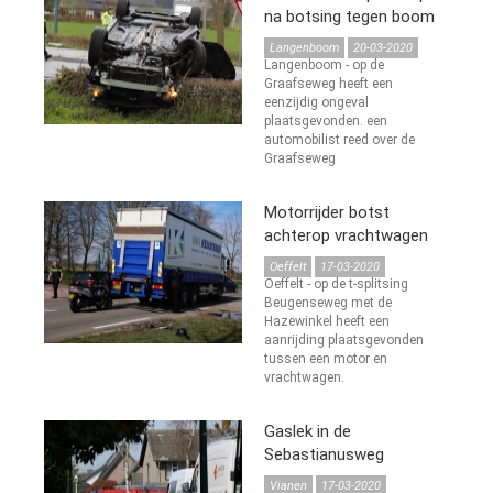
na botsing tegen boom
Langenboom
20-03-2020
Langenboom - op de
Graafseweg heeft een
eenzijdig ongeval
plaatsgevonden. een
automobilist reed over de
Graafseweg
Motorrijder botst
achterop vrachtwagen
Oeffelt
17-03-2020
Oeffelt - op de t-splitsing
Beugenseweg met de
Hazewinkel heeft een
aanrijding plaatsgevonden
tussen een motor en
vrachtwagen.
Gaslek in de
Sebastianusweg
Vianen
17-03-2020