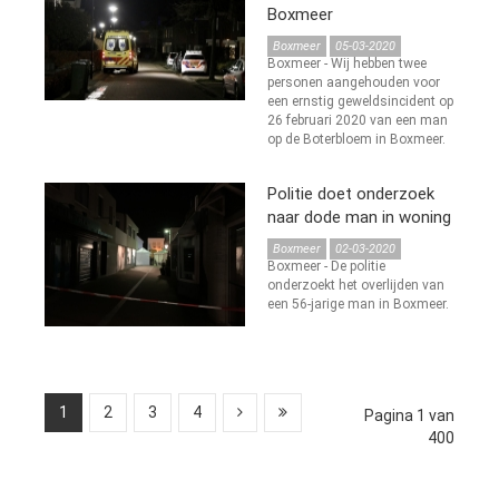
Boxmeer
Boxmeer
05-03-2020
Boxmeer - Wij hebben twee
personen aangehouden voor
een ernstig geweldsincident op
26 februari 2020 van een man
op de Boterbloem in Boxmeer.
Politie doet onderzoek
naar dode man in woning
Boxmeer
02-03-2020
Boxmeer - De politie
onderzoekt het overlijden van
een 56-jarige man in Boxmeer.
1
2
3
4
Pagina 1 van
400