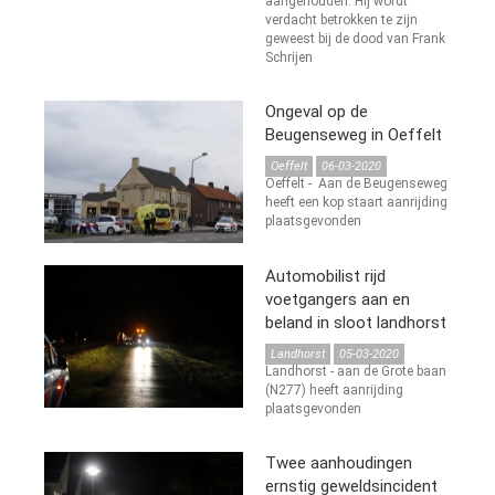
aangehouden. Hij wordt
verdacht betrokken te zijn
geweest bij de dood van Frank
Schrijen
Ongeval op de
Beugenseweg in Oeffelt
Oeffelt
06-03-2020
Oeffelt - Aan de Beugenseweg
heeft een kop staart aanrijding
plaatsgevonden
Automobilist rijd
voetgangers aan en
beland in sloot landhorst
Landhorst
05-03-2020
Landhorst - aan de Grote baan
(N277) heeft aanrijding
plaatsgevonden
Twee aanhoudingen
ernstig geweldsincident